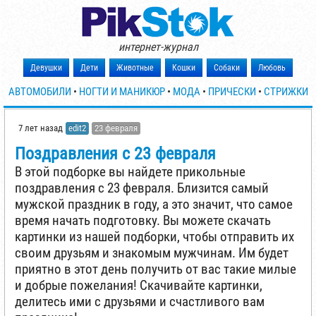
интернет-журнал
Девушки
Дети
Животные
Кошки
Собаки
Любовь
АВТОМОБИЛИ
•
НОГТИ И МАНИКЮР
•
МОДА
•
ПРИЧЕСКИ
•
СТРИЖКИ
7 лет назад
edit2
23 февраля
Поздравления с 23 февраля
В этой подборке вы найдете прикольные
поздравления с 23 февраля. Близится самый
мужской праздник в году, а это значит, что самое
время начать подготовку. Вы можете скачать
картинки из нашей подборки, чтобы отправить их
своим друзьям и знакомым мужчинам. Им будет
приятно в этот день получить от вас такие милые
и добрые пожелания! Скачивайте картинки,
делитесь ими с друзьями и счастливого вам