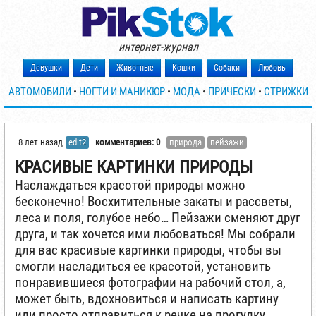
интернет-журнал
Девушки
Дети
Животные
Кошки
Собаки
Любовь
АВТОМОБИЛИ
•
НОГТИ И МАНИКЮР
•
МОДА
•
ПРИЧЕСКИ
•
СТРИЖКИ
8 лет назад
edit2
комментариев: 0
природа
пейзажи
КРАСИВЫЕ КАРТИНКИ ПРИРОДЫ
Наслаждаться красотой природы можно
бесконечно! Восхитительные закаты и рассветы,
леса и поля, голубое небо… Пейзажи сменяют друг
друга, и так хочется ими любоваться! Мы собрали
для вас красивые картинки природы, чтобы вы
смогли насладиться ее красотой, установить
понравившиеся фотографии на рабочий стол, а,
может быть, вдохновиться и написать картину
или просто отправиться к речке на прогулку.