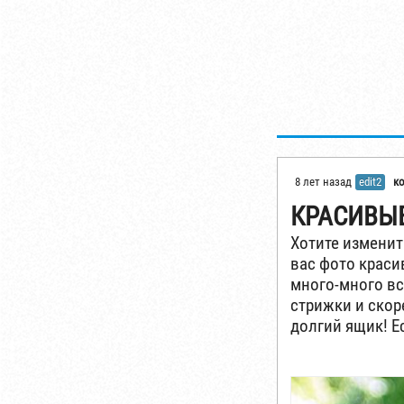
8 лет назад
edit2
к
КРАСИВЫ
Хотите изменит
вас фото краси
много-много вс
стрижки и скор
долгий ящик! Е