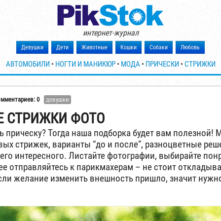
интернет-журнал
Девушки
Дети
Животные
Кошки
Собаки
Любовь
АВТОМОБИЛИ
•
НОГТИ И МАНИКЮР
•
МОДА
•
ПРИЧЕСКИ
•
СТРИЖКИ
омментариев: 0
девушки
Е СТРИЖКИ ФОТО
ь прическу? Тогда наша подборка будет вам полезной! 
вых стрижек, варианты “до и после”, разноцветные реш
его интересного. Листайте фотографии, выбирайте по
ее отправляйтесь к парикмахерам – не стоит откладыв
сли желание изменить внешность пришло, значит нужн