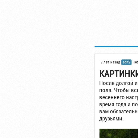
7 лет назад
edit2
к
КАРТИНК
После долгой и
поля. Чтобы вс
весеннего наст
время года и по
вам обязательн
друзьями.