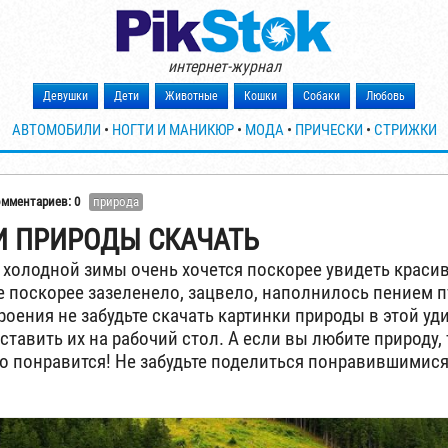
интернет-журнал
Девушки
Дети
Животные
Кошки
Собаки
Любовь
АВТОМОБИЛИ
•
НОГТИ И МАНИКЮР
•
МОДА
•
ПРИЧЕСКИ
•
СТРИЖКИ
омментариев: 0
природа
И ПРИРОДЫ СКАЧАТЬ
 холодной зимы очень хочется поскорее увидеть красив
е поскорее зазеленело, зацвело, наполнилось пением п
роения не забудьте скачать картинки природы в этой у
ставить их на рабочий стол. А если вы любите природу, 
о понравится! Не забудьте поделиться понравившимися