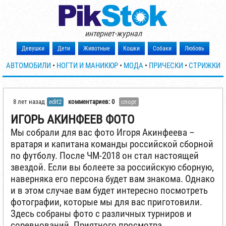
интернет-журнал
Девушки
Дети
Животные
Кошки
Собаки
Любовь
АВТОМОБИЛИ
•
НОГТИ И МАНИКЮР
•
МОДА
•
ПРИЧЕСКИ
•
СТРИЖКИ
8 лет назад
edit2
комментариев: 0
спорт
ИГОРЬ АКИНФЕЕВ ФОТО
Мы собрали для вас фото Игоря Акинфеева –
вратаря и капитана команды российской сборной
по футболу. После ЧМ-2018 он стал настоящей
звездой. Если вы болеете за российскую сборную,
наверняка его персона будет вам знакома. Однако
и в этом случае вам будет интересно посмотреть
фотографии, которые мы для вас приготовили.
Здесь собраны фото с различных турниров и
соревнований. Приятного просмотра.