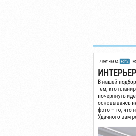
7 лет назад
edit2
к
ИНТЕРЬЕР
В нашей подбор
тем, кто плани
почерпнуть иде
основываясь на
фото – то, что
Удачного вам р