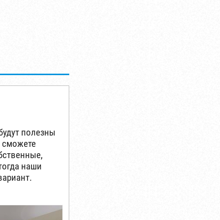
будут полезны
ы сможете
бственные,
тогда наши
вариант.