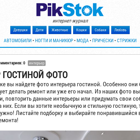
интернет-журнал
Девушки
Дети
Животные
Кошки
Собаки
Любовь
АВТОМОБИЛИ
•
НОГТИ И МАНИКЮР
•
МОДА
•
ПРИЧЕСКИ
•
СТРИЖКИ
омментариев: 0
интерьер
 ГОСТИНОЙ ФОТО
ке вы найдете фото интерьера гостиной. Особенно они 
рует делать ремонт или уже его начал. Из наших фото в
и, повторить данные интерьеры или придумать свои со
 них. Если вы хотите необычную и стильную гостиную, 
 нужно! Листайте подборку и выбирайте понравившийся 
емонта!