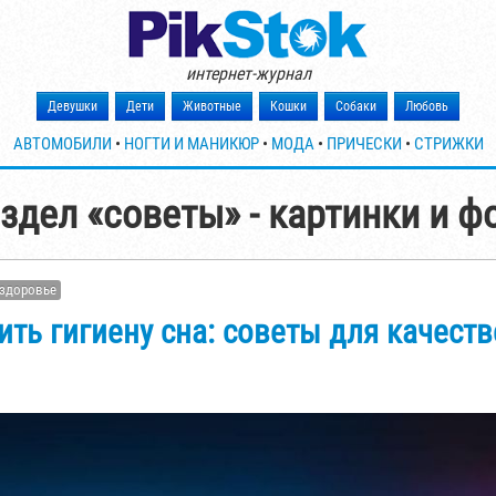
интернет-журнал
Девушки
Дети
Животные
Кошки
Собаки
Любовь
АВТОМОБИЛИ
•
НОГТИ И МАНИКЮР
•
МОДА
•
ПРИЧЕСКИ
•
СТРИЖКИ
здел «советы» - картинки и ф
здоровье
ить гигиену сна: советы для качест