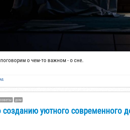
 поговорим о чем-то важном - о сне.
зад
советы
дом
о созданию уютного современного 