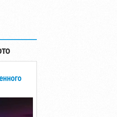
ото
венного