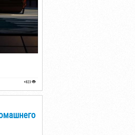
+823
домашнего