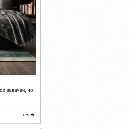
й задачей, но
+623