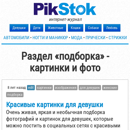
интернет-журнал
Девушки
Дети
Животные
Кошки
Собаки
Любовь
АВТОМОБИЛИ
•
НОГТИ И МАНИКЮР
•
МОДА
•
ПРИЧЕСКИ
•
СТРИЖКИ
Раздел «подборка» -
картинки и фото
8 лет назад
edit
картинки
изображения
для девушек
женские
подборка
Красивые картинки для девушки
Очень живая, яркая и необычная подборка
фотографий и картинок для девушек, которые
можно постить в социальных сетях с красивыми