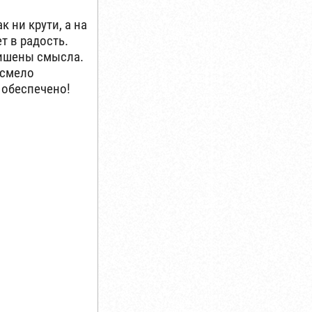
к ни крути, а на
т в радость.
лишены смысла.
 смело
 обеспечено!