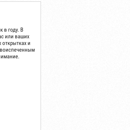
 в году. В
ас или ваших
х открытках и
Новоиспеченным
нимание.