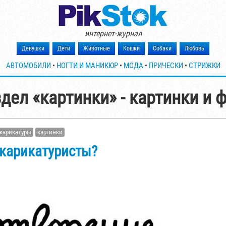
интернет-журнал
Девушки
Дети
Животные
Кошки
Собаки
Любовь
АВТОМОБИЛИ
•
НОГТИ И МАНИКЮР
•
МОДА
•
ПРИЧЕСКИ
•
СТРИЖКИ
дел «картинки» - картинки и 
карикатуры
картинки
 карикатуристы?