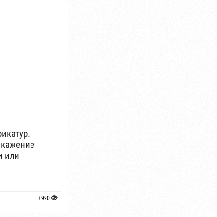
рикатур.
скажение
и или
+990