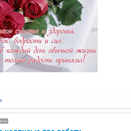
ад
бота