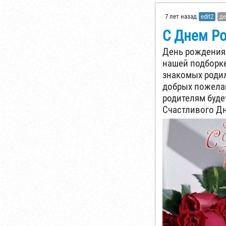
7 лет назад
edit2
де
С Днем Р
День рождения 
нашей подборке
знакомых родил
добрых пожела
родителям буде
Счастливого Д