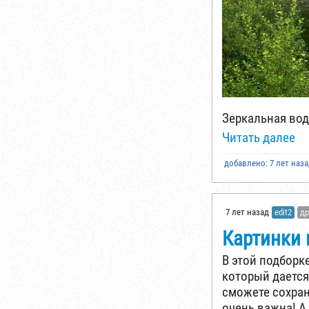
Зеркальная вод
Читать далее
добавлено: 7 лет наз
7 лет назад
edit2
др
Картинки 
В этой подборк
который дается 
сможете сохран
очень важна! А