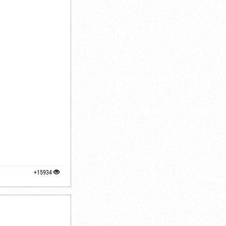
+15934