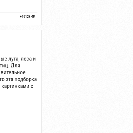
+19128
ые луга, леса и
тиц. Для
дивительное
то эта подборка
 картинками с