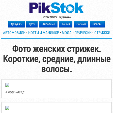
интернет-журнал
Девушки
Дети
Животные
Кошки
Собаки
Любовь
АВТОМОБИЛИ
•
НОГТИ И МАНИКЮР
•
МОДА
•
ПРИЧЕСКИ
•
СТРИЖКИ
Фото женских стрижек.
Короткие, средние, длинные
волосы.
4 года назад