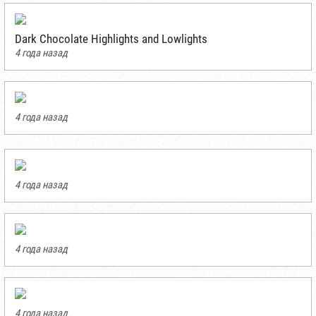
Dark Chocolate Highlights and Lowlights
4 года назад
4 года назад
4 года назад
4 года назад
4 года назад