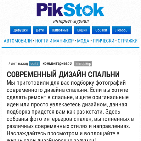
интернет-журнал
Девушки
Дети
Животные
Кошки
Собаки
Любовь
АВТОМОБИЛИ
•
НОГТИ И МАНИКЮР
•
МОДА
•
ПРИЧЕСКИ
•
СТРИЖКИ
7 лет назад
edit2
комментариев: 0
интерьер
СОВРЕМЕННЫЙ ДИЗАЙН СПАЛЬНИ
Мы приготовили для вас подборку фотографий
современного дизайна спальни. Если вы хотите
сделать ремонт в спальне, ищите оригинальные
идеи или просто увлекаетесь дизайном, данная
подборка придется вам как раз кстати. Здесь
собраны фото интерьеров спален, выполненных в
различных современных стилях и направлениях.
Наслаждайтесь просмотром и воплощайте в
жизнь свои дизайнерские задумки!