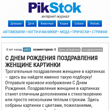
интернет-журнал
Девушки
Дети
Животные
Кошки
Собаки
Любовь
АВТОМОБИЛИ
•
НОГТИ И МАНИКЮР
•
МОДА
•
ПРИЧЕСКИ
•
СТРИЖКИ
8 лет назад
edit2
комментариев: 0
день рождения
поздравления
С ДНЕМ РОЖДЕНИЯ ПОЗДРАВЛЕНИЯ
ЖЕНЩИНЕ КАРТИНКИ
Трогательные поздравления женщине в картинках
– здесь вы найдете именно такую подборку!
Отправьте красивое изображение С Днем
Рождения. Поздравление женщине в картинках
станет отличным дополнением к стихотворению
или просто нескольким теплым строкам. Здесь
собраны картинки с цветами, пожеланиями,