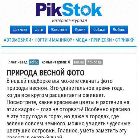
интернет-журнал
Девушки
Дети
Животные
Кошки
Собаки
Любовь
АВТОМОБИЛИ
•
НОГТИ И МАНИКЮР
•
МОДА
•
ПРИЧЕСКИ
•
СТРИЖКИ
7 лет назад
edit2
комментариев: 0
весна
природа
ПРИРОДА ВЕСНОЙ ФОТО
В нашей подборке вы можете скачать фото
природы весной. Это удивительное время года,
когда все кругом расцветает и оживает.
Посмотрите, какие красивые цветы и растения на
этих кадрах – глаз не оторвать! Особенно красиво
в эту пору года в горах, но даже в городах, где
зелени совсем немного, можно увидеть чудесные
цветущие островки. Главное, уметь заметить эту
красоту в суете будней.