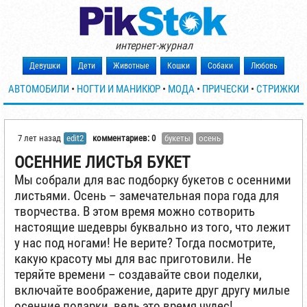
интернет-журнал
Девушки
Дети
Животные
Кошки
Собаки
Любовь
АВТОМОБИЛИ
•
НОГТИ И МАНИКЮР
•
МОДА
•
ПРИЧЕСКИ
•
СТРИЖКИ
7 лет назад
edit2
комментариев: 0
букеты
осень
ОСЕННИЕ ЛИСТЬЯ БУКЕТ
Мы собрали для вас подборку букетов с осенними
листьями. Осень – замечательная пора года для
творчества. В этом время можно сотворить
настоящие шедевры буквально из того, что лежит
у нас под ногами! Не верите? Тогда посмотрите,
какую красоту мы для вас приготовили. Не
теряйте времени – создавайте свои поделки,
включайте воображение, дарите друг другу милые
осенние подарки, ведь это время чудес!