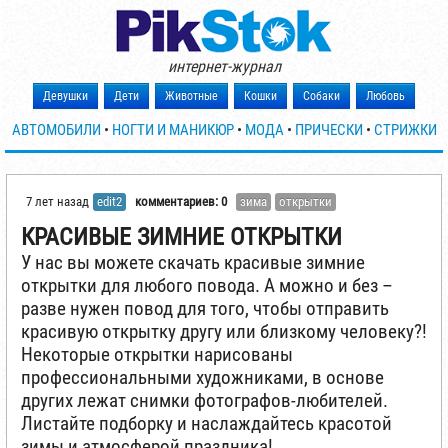
интернет-журнал
Девушки
Дети
Животные
Кошки
Собаки
Любовь
АВТОМОБИЛИ
•
НОГТИ И МАНИКЮР
•
МОДА
•
ПРИЧЕСКИ
•
СТРИЖКИ
7 лет назад
edit2
комментариев: 0
зима
открытки
КРАСИВЫЕ ЗИМНИЕ ОТКРЫТКИ
У нас вы можете скачать красивые зимние
открытки для любого повода. А можно и без –
разве нужен повод для того, чтобы отправить
красивую открытку другу или близкому человеку?!
Некоторые открытки нарисованы
профессиональными художниками, в основе
других лежат снимки фотографов-любителей.
Листайте подборку и наслаждайтесь красотой
зимы и атмосферой праздника!