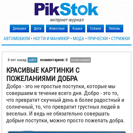
интернет-журнал
Девушки
Дети
Животные
Кошки
Собаки
Любовь
АВТОМОБИЛИ
•
НОГТИ И МАНИКЮР
•
МОДА
•
ПРИЧЕСКИ
•
СТРИЖКИ
8 лет назад
edit3
комментариев: 0
пожелания
КРАСИВЫЕ КАРТИНКИ С
ПОЖЕЛАНИЯМИ ДОБРА
Добро - это не простые поступки, которые мы
совершаем в течение всего дня. Добро - это то,
что превратит скучный день в более радостный и
солнечный, то, что превратит грустных людей в
веселых. И ведь не обязательно совершать
добрые поступки, можно просто пожелать добра.