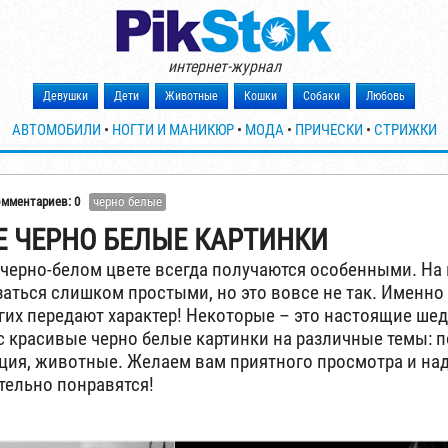
интернет-журнал
Девушки
Дети
Животные
Кошки
Собаки
Любовь
АВТОМОБИЛИ
•
НОГТИ И МАНИКЮР
•
МОДА
•
ПРИЧЕСКИ
•
СТРИЖКИ
омментариев: 0
черно белые
 ЧЕРНО БЕЛЫЕ КАРТИНКИ
черно-белом цвете всегда получаются особенными. На 
заться слишком простыми, но это вовсе не так. Именно
гих передают характер! Некоторые – это настоящие ш
с красивые черно белые картинки на различные темы: п
кция, животные. Желаем вам приятного просмотра и над
тельно понравятся!