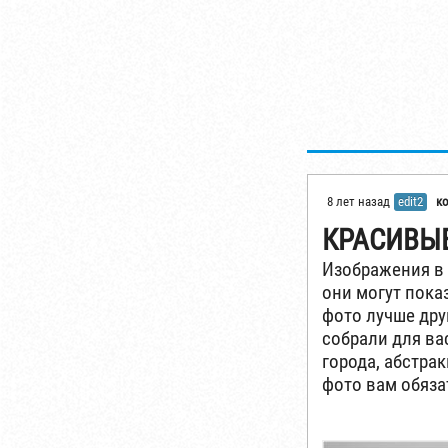
8 лет назад
edit2
к
КРАСИВЫЕ
Изображения в 
они могут пока
фото лучше дру
собрали для ва
города, абстра
фото вам обяза