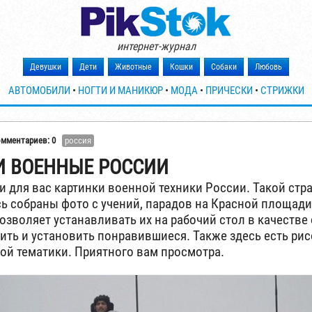
интернет-журнал
Девушки
Дети
Животные
Кошки
Собаки
Любовь
АВТОМОБИЛИ
•
НОГТИ И МАНИКЮР
•
МОДА
•
ПРИЧЕСКИ
•
СТРИЖКИ
омментариев: 0
россия
И ВОЕННЫЕ РОССИИ
 для вас картинки военной техники России. Такой стра
сь собраны фото с учений, парадов на Красной площад
позволяет устанавливать их на рабочий стол в качестве
нить и установить понравившиеся. Также здесь есть ри
ой тематики. Приятного вам просмотра.