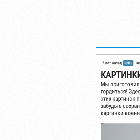
7 лет назад
edit2
к
КАРТИНК
Мы приготовили
гордиться! Зде
этих картинок 
забудьте сохра
картинки военн