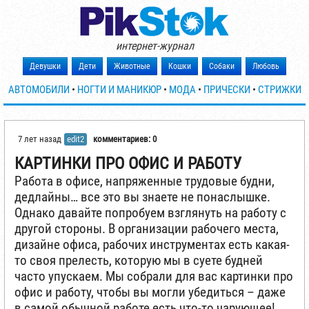
интернет-журнал
Девушки
Дети
Животные
Кошки
Собаки
Любовь
АВТОМОБИЛИ
•
НОГТИ И МАНИКЮР
•
МОДА
•
ПРИЧЕСКИ
•
СТРИЖКИ
7 лет назад
edit2
комментариев: 0
КАРТИНКИ ПРО ОФИС И РАБОТУ
Работа в офисе, напряженные трудовые будни,
дедлайны… все это вы знаете не понаслышке.
Однако давайте попробуем взглянуть на работу с
другой стороны. В организации рабочего места,
дизайне офиса, рабочих инструментах есть какая-
то своя прелесть, которую мы в суете будней
часто упускаем. Мы собрали для вас картинки про
офис и работу, чтобы вы могли убедиться – даже
в самой обычной работе есть что-то чарующее!