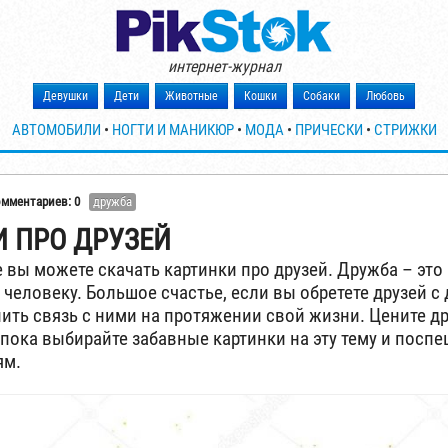
интернет-журнал
Девушки
Дети
Животные
Кошки
Собаки
Любовь
АВТОМОБИЛИ
•
НОГТИ И МАНИКЮР
•
МОДА
•
ПРИЧЕСКИ
•
СТРИЖКИ
омментариев: 0
дружба
 ПРО ДРУЗЕЙ
е вы можете скачать картинки про друзей. Дружба – это 
человеку. Большое счастье, если вы обретете друзей с 
ить связь с ними на протяжении свой жизни. Цените д
 пока выбирайте забавные картинки на эту тему и посп
ям.