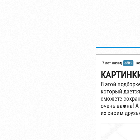
7 лет назад
edit2
к
КАРТИНКИ
В этой подборк
который дается 
сможете сохран
очень важна! А
их своим друзь