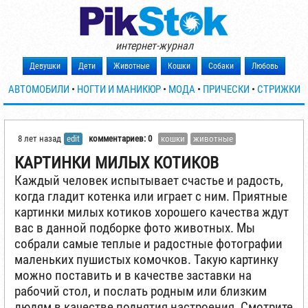
интернет-журнал
Девушки
Дети
Животные
Кошки
Собаки
Любовь
АВТОМОБИЛИ
•
НОГТИ И МАНИКЮР
•
МОДА
•
ПРИЧЕСКИ
•
СТРИЖКИ
8 лет назад
edit
комментариев: 0
кошки
животные
КАРТИНКИ МИЛЫХ КОТИКОВ
Каждый человек испытывает счастье и радость,
когда гладит котенка или играет с ним. Приятные
картинки милых котиков хорошего качества ждут
вас в данной подборке фото животных. Мы
собрали самые теплые и радостные фотографии
маленьких пушистых комочков. Такую картинку
можно поставить и в качестве заставки на
рабочий стол, и послать родным или близким
людям в качестве поднятия настроения. Смотрите