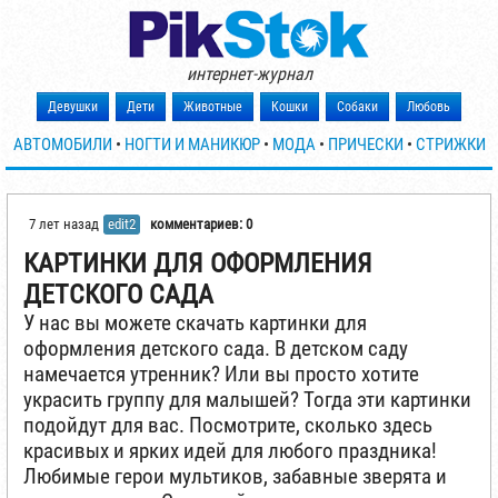
интернет-журнал
Девушки
Дети
Животные
Кошки
Собаки
Любовь
АВТОМОБИЛИ
•
НОГТИ И МАНИКЮР
•
МОДА
•
ПРИЧЕСКИ
•
СТРИЖКИ
7 лет назад
edit2
комментариев: 0
КАРТИНКИ ДЛЯ ОФОРМЛЕНИЯ
ДЕТСКОГО САДА
У нас вы можете скачать картинки для
оформления детского сада. В детском саду
намечается утренник? Или вы просто хотите
украсить группу для малышей? Тогда эти картинки
подойдут для вас. Посмотрите, сколько здесь
красивых и ярких идей для любого праздника!
Любимые герои мультиков, забавные зверята и