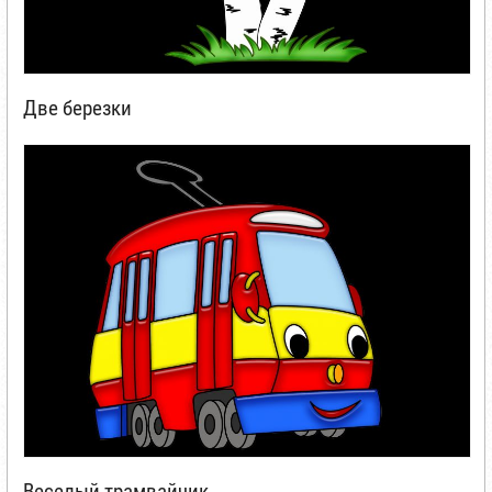
Две березки
Веселый трамвайчик