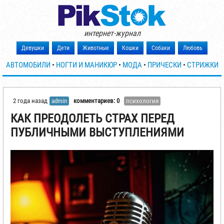
интернет-журнал
Девушки
Дети
Животные
Кошки
Собаки
Любовь
АВТОМОБИЛИ
•
НОГТИ И МАНИКЮР
•
МОДА
•
ПРИЧЕСКИ
•
СТРИЖКИ
2 года назад
admin
комментариев: 0
психология
КАК ПРЕОДОЛЕТЬ СТРАХ ПЕРЕД
ПУБЛИЧНЫМИ ВЫСТУПЛЕНИЯМИ