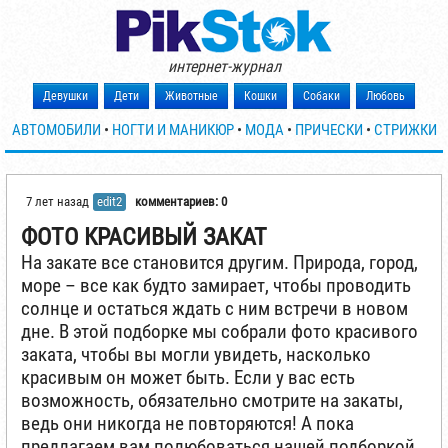
интернет-журнал
Девушки
Дети
Животные
Кошки
Собаки
Любовь
АВТОМОБИЛИ
•
НОГТИ И МАНИКЮР
•
МОДА
•
ПРИЧЕСКИ
•
СТРИЖКИ
7 лет назад
edit2
комментариев: 0
ФОТО КРАСИВЫЙ ЗАКАТ
На закате все становится другим. Природа, город,
море – все как будто замирает, чтобы проводить
солнце и остаться ждать с ним встречи в новом
дне. В этой подборке мы собрали фото красивого
заката, чтобы вы могли увидеть, насколько
красивым он может быть. Если у вас есть
возможность, обязательно смотрите на закаты,
ведь они никогда не повторяются! А пока
предлагаем вам полюбоваться нашей подборкой.