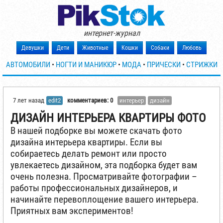
интернет-журнал
Девушки
Дети
Животные
Кошки
Собаки
Любовь
АВТОМОБИЛИ
•
НОГТИ И МАНИКЮР
•
МОДА
•
ПРИЧЕСКИ
•
СТРИЖКИ
7 лет назад
edit2
комментариев: 0
интерьер
дизайн
ДИЗАЙН ИНТЕРЬЕРА КВАРТИРЫ ФОТО
В нашей подборке вы можете скачать фото
дизайна интерьера квартиры. Если вы
собираетесь делать ремонт или просто
увлекаетесь дизайном, эта подборка будет вам
очень полезна. Просматривайте фотографии –
работы профессиональных дизайнеров, и
начинайте перевоплощение вашего интерьера.
Приятных вам экспериментов!