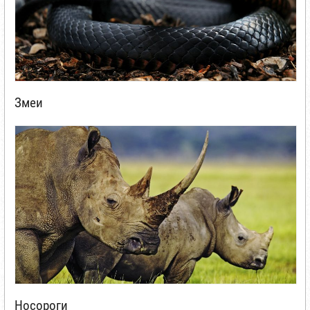
Змеи
Носороги