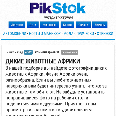
интернет-журнал
Девушки
Дети
Животные
Кошки
Собаки
Любовь
АВТОМОБИЛИ
•
НОГТИ И МАНИКЮР
•
МОДА
•
ПРИЧЕСКИ
•
СТРИЖКИ
7 лет назад
edit2
комментариев: 0
животные
ДИКИЕ ЖИВОТНЫЕ АФРИКИ
В нашей подборке вы найдете фотографии диких
животных Африки. Фауна Африки очень
разнообразна. Если вы любите животных,
наверняка вам будет интересно узнать, что же за
животные там обитают. Не забудьте установить
понравившиеся фото на рабочий стол и
поделиться ими с друзьями. Приятного вам
просмотра и знакомства в удивительным
животным миром Африки!