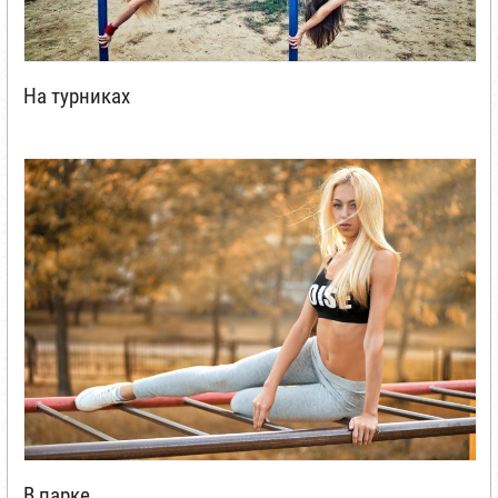
На турниках
В парке