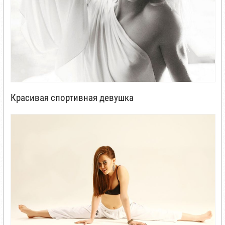
Красивая спортивная девушка