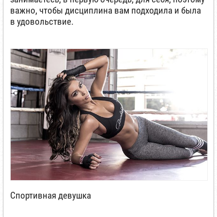
важно, чтобы дисциплина вам подходила и была
в удовольствие.
Спортивная девушка