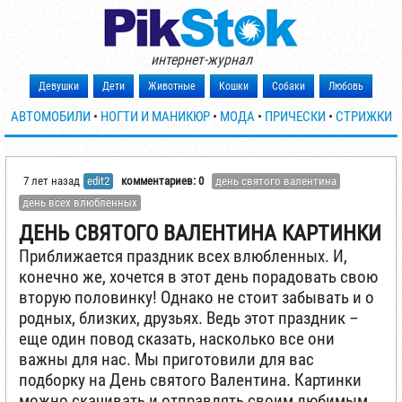
интернет-журнал
Девушки
Дети
Животные
Кошки
Собаки
Любовь
АВТОМОБИЛИ
•
НОГТИ И МАНИКЮР
•
МОДА
•
ПРИЧЕСКИ
•
СТРИЖКИ
7 лет назад
edit2
комментариев: 0
день святого валентина
день всех влюбленных
ДЕНЬ СВЯТОГО ВАЛЕНТИНА КАРТИНКИ
Приближается праздник всех влюбленных. И,
конечно же, хочется в этот день порадовать свою
вторую половинку! Однако не стоит забывать и о
родных, близких, друзьях. Ведь этот праздник –
еще один повод сказать, насколько все они
важны для нас. Мы приготовили для вас
подборку на День святого Валентина. Картинки
можно скачивать и отправлять своим любимым,