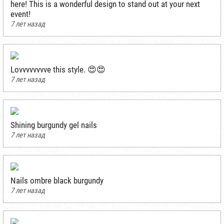
here! This is a wonderful design to stand out at your next
event!
7 лет назад
Lovvvvvvvve this style. 😍😍
7 лет назад
Shining burgundy gel nails
7 лет назад
Nails ombre black burgundy
7 лет назад