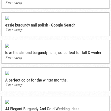
7 лет назад
essie burgundy nail polish - Google Search
7 лет назад
love the almond burgundy nails, so perfect for fall & winter
7 лет назад
A perfect color for the winter months.
7 лет назад
44 Elegant Burgundy And Gold Wedding Ideas |