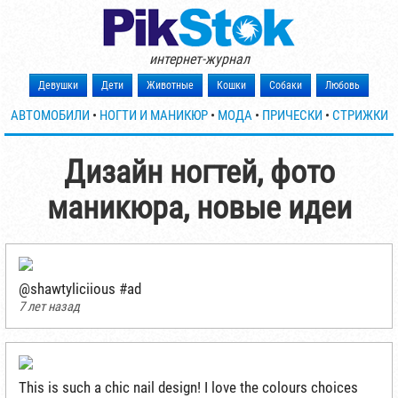
интернет-журнал
Девушки
Дети
Животные
Кошки
Собаки
Любовь
АВТОМОБИЛИ
•
НОГТИ И МАНИКЮР
•
МОДА
•
ПРИЧЕСКИ
•
СТРИЖКИ
Дизайн ногтей, фото
маникюра, новые идеи
@shawtyliciious #ad
7 лет назад
This is such a chic nail design! I love the colours choices