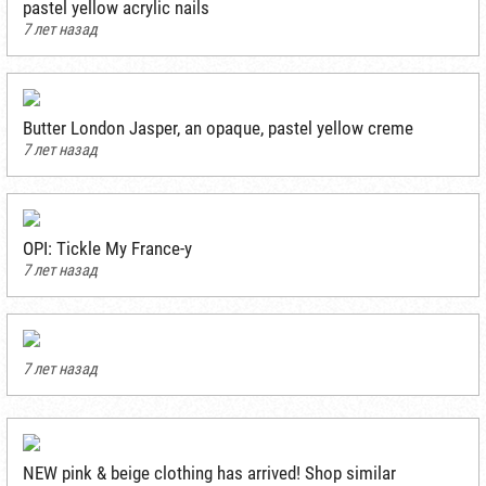
pastel yellow acrylic nails
7 лет назад
Butter London Jasper, an opaque, pastel yellow creme
7 лет назад
OPI: Tickle My France-y
7 лет назад
7 лет назад
NEW pink & beige clothing has arrived! Shop similar