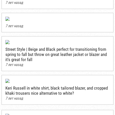
7 лет назад
7 лет назад
Street Style | Beige and Black perfect for transitioning from
spring to fall but throw on great leather jacket or blazer and
it's great for fall
7 лет назад
Keri Russell in white shirt, black tailored blazer, and cropped
khaki trousers nice alternative to white?
7 лет назад