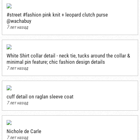
#street #fashion pink knit + leopard clutch purse
@wachabuy
7 лет назад
White Shirt collar detail - neck tie, tucks around the collar &
minimal pin feature; chic fashion design details
7 лет назад
cuff detail on raglan sleeve coat
7 лет назад
Nichole de Carle
7 лет назад