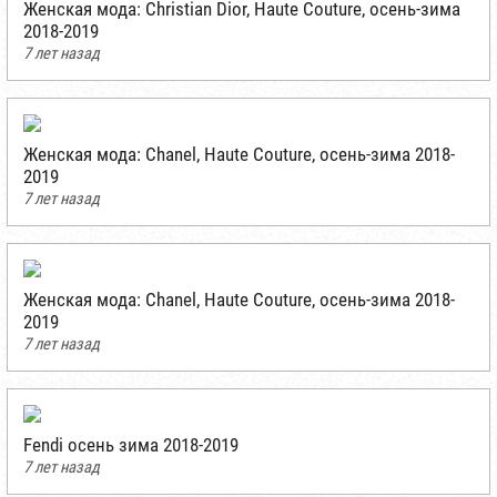
Женская мода: Christian Dior, Haute Couture, осень-зима
2018-2019
7 лет назад
Женская мода: Chanel, Haute Couture, осень-зима 2018-
2019
7 лет назад
Женская мода: Chanel, Haute Couture, осень-зима 2018-
2019
7 лет назад
Fendi осень зима 2018-2019
7 лет назад