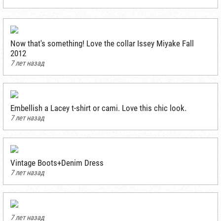
Now that's something! Love the collar Issey Miyake Fall
2012
7 лет назад
Embellish a Lacey t-shirt or cami. Love this chic look.
7 лет назад
Vintage Boots+Denim Dress
7 лет назад
7 лет назад