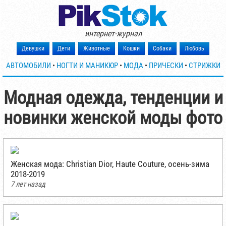
интернет-журнал
Девушки
Дети
Животные
Кошки
Собаки
Любовь
АВТОМОБИЛИ
•
НОГТИ И МАНИКЮР
•
МОДА
•
ПРИЧЕСКИ
•
СТРИЖКИ
Модная одежда, тенденции и
новинки женской моды фото
Женская мода: Christian Dior, Haute Couture, осень-зима
2018-2019
7 лет назад