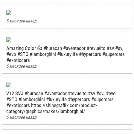
5 месяцев назад
Amazing Color 👍 #huracan #aventador #revuelto #sv #svj
#evo #STO #lamborghini #luxurylife #hypercars #supercars
#exoticcars
5 месяцев назад
V12 SVJ #huracan #aventador #revuelto #sv #svj #evo
#STO #lamborghini #luxurylife #hypercars #supercars
#exoticcars https://shinegraffix.com/product-
category/graphics/makes/lamborghini/
5 месяцев назад