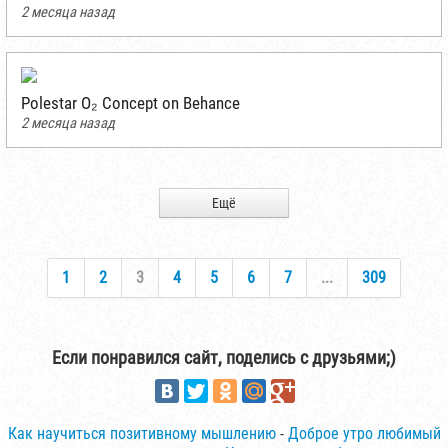
2 месяца назад
Polestar O₂ Concept on Behance
2 месяца назад
Ещё
1
2
3
4
5
6
7
...
309
Если понравился сайт, поделись с друзьями;)
Как научиться позитивному мышлению
-
Доброе утро любимый